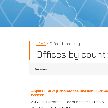
HOME
Offices by country
Offices by count
Germany
Applus+ BKW (Laboratories Division), Germa
Bremen
Zur Aumundswiese 2
28279
Bremen
Germany
Tel.:
+49 (0) 421 43 828-0