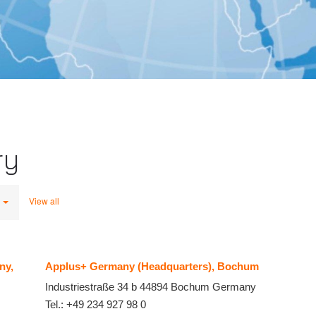
ry
View all
ny,
Applus+ Germany (Headquarters), Bochum
Industriestraße 34 b
44894
Bochum
Germany
Tel.:
+49 234 927 98 0