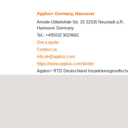
Applus+ Germany, Hannover
Amelie-Ubbelohde-Str. 15
31535 Neustadt a.R.
Hannover
Germany
Tel.:
+495032 9029681
Get a quote
Contact us
info.de@applus.com
https://www.applus.com/de/de/
Applus+ RTD Deutschland Inspektionsgesellscha
mbH
Applus+ Germany, Leipzig
Gewerbepark Leipzig West. Döbichauer Str. 3-5
Schkeuditz
Leipzig
Germany
Tel.:
+49 1707 6700 29
|
+49 1707 6700 36
Get a quote