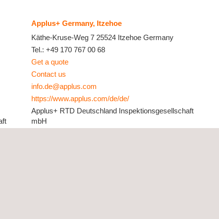
Applus+ Germany, Itzehoe
Käthe-Kruse-Weg 7
25524
Itzehoe
Germany
Tel.:
+49 170 767 00 68
Get a quote
Contact us
info.de@applus.com
https://www.applus.com/de/de/
Applus+ RTD Deutschland Inspektionsgesellschaft
ft
mbH
Applus+ Germany, Lingen
04435
Rohstraße 3
49811
Lingen
Germany
Tel.:
+49 591 966 4150
Get a quote
Contact us