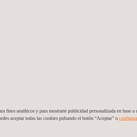
Tel.:
+39 030 528 15 13
Email.:
idiada_italia@idiada.com
Applus+ Italia (Sede central), Bérgamo
ra fines analíticos y para mostrarte publicidad personalizada en base a u
0036
Via Cinquantenario, 8 - 24044 - (BG)
24126
Dalmine
uedes aceptar todas las cookies pulsando el botón “Aceptar” o
configura
Italia
Tel.:
+39 035 199 1131
Fax.:
+39 035 565 617