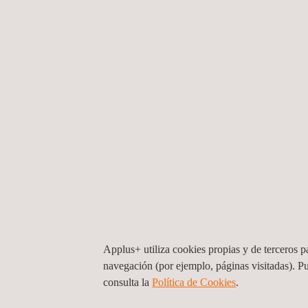
Email.:
idiada_italia@idiada.com
Applus+ IDIADA, Italia, Turín
Applus+ utiliza cookies propias y de terceros pa
Strada Cebrosa 108/B, Settimo Torinese, Turín
1
navegación (por ejemplo, páginas visitadas). P
Torino (Leini)
Italia
consulta la
Política de Cookies
.
Tel.:
+39 011 264 03 20
Email.:
idiada_italia@idiada.com