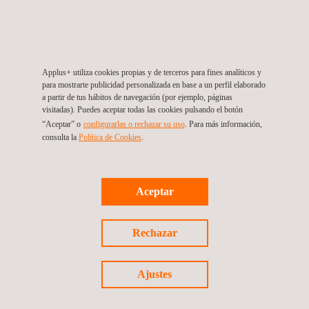
Applus+ utiliza cookies propias y de terceros para fines analíticos y
para mostrarte publicidad personalizada en base a un perfil elaborado
a partir de tus hábitos de navegación (por ejemplo, páginas
Applus+ India (Sede central), Hyderabad
visitadas). Puedes aceptar todas las cookies pulsando el botón
H.No: 1-11-254/255, Flat No. 402, Vijaysri Nivas, Street No. 1,
“Aceptar” o
configurarlas o rechazar su uso
. Para más información,
Prakash Nagar
500003
Begumpet, Hyderabad 500016
consulta la
Política de Cookies
.
Telangana
India
Tel.:
+91 40 2970 9499
|
Santosh Kavtekar – Client
Manager:+91 81 69845 898
|
Akshay Mula Kumar – BD
Aceptar
Executive: +91 76 70903 775
Get a quote
Contact us
Rechazar
info.india@applus.com
www.applus.com/global/es/
Ajustes
Applus+ (Energy & Industry Division), India, Hyderabad