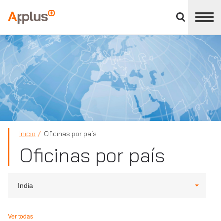
Cerrar
panel
Applus+
de
división
Inicio
Oficinas por país
Oficinas por país
India
Ver todas