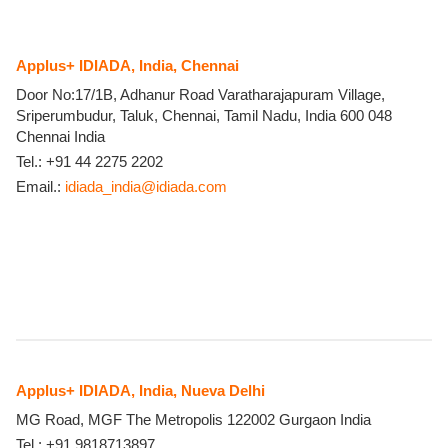
Applus+ IDIADA, India, Chennai
Door No:17/1B, Adhanur Road Varatharajapuram Village,
Sriperumbudur, Taluk, Chennai, Tamil Nadu, India
600 048
Chennai
India
Tel.:
+91 44 2275 2202
Email.:
idiada_india@idiada.com
Applus+ IDIADA, India, Nueva Delhi
MG Road, MGF The Metropolis
122002
Gurgaon
India
Tel.:
+91 9818713897