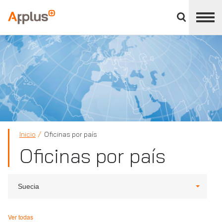
Cerrar
panel
Applus+
de
división
Inicio
Oficinas por país
Oficinas por país
Suecia
Ver todas