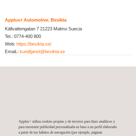
Applus+ Automotive, Besikta
Källvattengatan 7
21223
Malmo
Suecia
Tel.:
0774-400 800
Web:
https://besikta.se/
Email.:
kundtjanst@besikta.se
Applus+ IDIADA, Suecia, Estocolmo
Torsgatan 26
113 21
Estocolmo
Suecia
Tel.:
+46 731 478 202
Email.:
idiada_sweden@idiada.com
Applus+ IDIADA, Suecia, Gotemburgo
Applus+ utiliza cookies propias y de terceros para fines analíticos y
para mostrarte publicidad personalizada en base a un perfil elaborado
Regnbågsgatan 8B
SE-417 55
Gotemburgo
Suecia
a partir de tus hábitos de navegación (por ejemplo, páginas