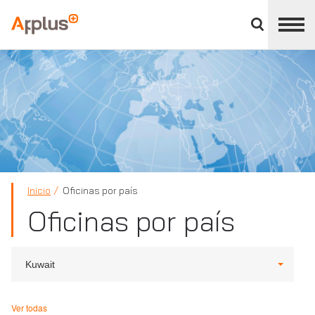
Cerrar
panel
Applus+
de
división
Inicio
Oficinas por país
Oficinas por país
Kuwait
Ver todas