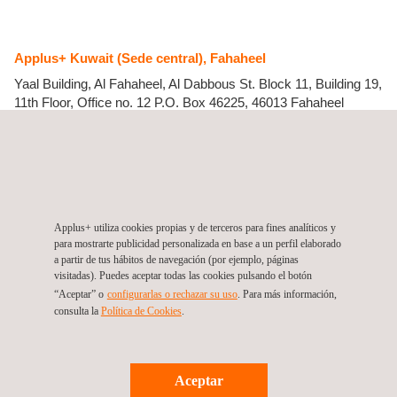
Applus+ Kuwait (Sede central), Fahaheel
Yaal Building, Al Fahaheel, Al Dabbous St. Block 11, Building 19,
11th Floor, Office no. 12
P.O. Box 46225, 46013
Fahaheel
Kuwait
Tel.:
+965 2221 6885
Fax.:
+965 2259 8865
Get a quote
Contact us
Applus+ utiliza cookies propias y de terceros para fines analíticos y
info.middleeast@applus.com
para mostrarte publicidad personalizada en base a un perfil elaborado
https://www.applus.com/kw/en/
a partir de tus hábitos de navegación (por ejemplo, páginas
Applus+ (Energy & Industry Division), Kuwait, Fahaheel
visitadas). Puedes aceptar todas las cookies pulsando el botón
“Aceptar” o
configurarlas o rechazar su uso
. Para más información,
consulta la
Política de Cookies
.
Síguenos
Aceptar