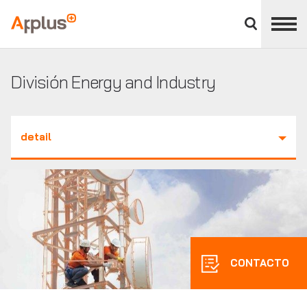
Cerrar
panel
Applus+
de
división
División Energy and Industry
detail
CONTACTO