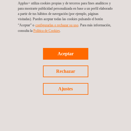
Applus+ utiliza cookies propias y de terceros para fines analíticos y
para mostrarte publicidad personalizada en base a un perfil elaborado
a partir de tus hábitos de navegación (por ejemplo, páginas
visitadas). Puedes aceptar todas las cookies pulsando el botón
“Aceptar” o
configurarlas o rechazar su uso
. Para más información,
Inspecciones y auditorías de salud e
consulta la
Política de Cookies
.
higiene en el trabajo
Aceptar
Plataforma ODS | Desempeño de la
sostenibilidad
Rechazar
Ajustes
Programas y procedimientos de soldadura
Servicios de modelado 3D