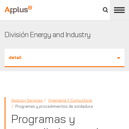
Cerrar
panel
Applus+
de
división
División Energy and Industry
detail
Applus+ Services
Ingeniería Y Consultoría
Programas y procedimientos de soldadura
Programas y