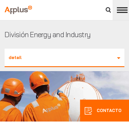
Cerrar
panel
Applus+
de
división
División Energy and Industry
detail
CONTACTO