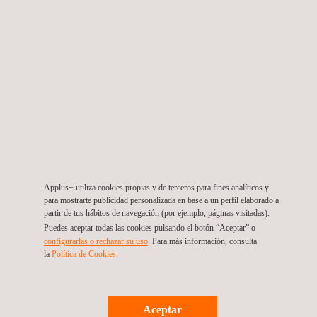
producción de
petróleo y gas
es la última etapa
petróleo y gas
(midstream) está
de la cadena de
(upstream) es uno
compuesto por
valor del petróleo y
de los tres
empresas que se
gas y está
sectores de la
especializan en el
compuesta por
industria y está
transporte
empresas que
compuesto por
almacenamiento y
procesan y refinan
empresas que
procesamiento de
la materia prima
localizan y extraen
materia prima como
para el consumo.
hidrocarburos.
el gas natural y el
crudo.
Applus+ utiliza cookies propias y de terceros para fines analíticos y
para mostrarte publicidad personalizada en base a un perfil elaborado a
partir de tus hábitos de navegación (por ejemplo, páginas visitadas).
Puedes aceptar todas las cookies pulsando el botón “Aceptar” o
configurarlas o rechazar su uso
. Para más información, consulta
la
Política de Cookies
.
NOTICIAS
Ver todo
News'
Carousel
Aceptar