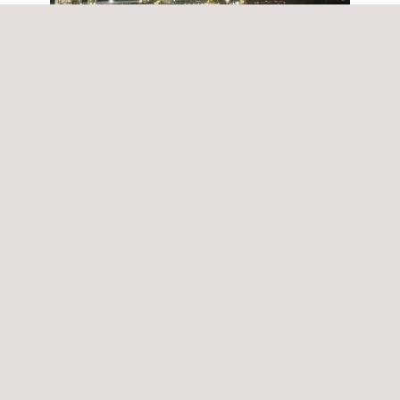
Ver vídeo
Applus+ Oil&Gas Services 2025.pdf
Upstream
Midstream
Downstream
El sector de la
El sector
La
exploración y
intermedio del
distribución (downstrea