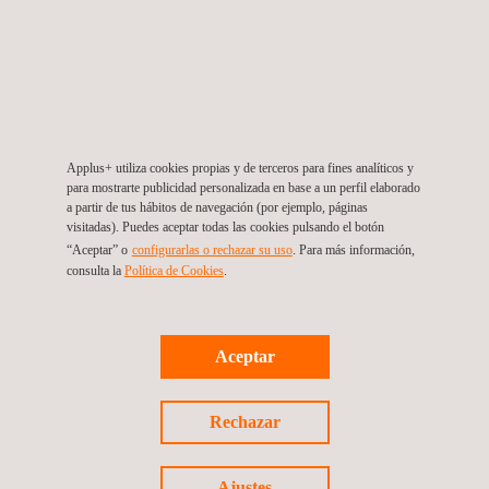
Asunción Moreno
asuncion.moreno@applus.com
+34 935533143
Applus+ utiliza cookies propias y de terceros para fines analíticos y
para mostrarte publicidad personalizada en base a un perfil elaborado
a partir de tus hábitos de navegación (por ejemplo, páginas
visitadas). Puedes aceptar todas las cookies pulsando el botón
“Aceptar” o
configurarlas o rechazar su uso
. Para más información,
Applus+, Campus UAB – Ronda de la Font
consulta la
Política de Cookies
.
del Carme, s/n 08193 Bellaterra Barcelona
(Spain)
Aceptar
Rechazar
Ajustes