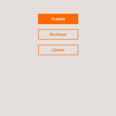
de inspección y ensayos.
Si está interesado en descubrir cómo podemos ayudarlo,
Aceptar
contáctenos
hoy mismo.
Rechazar
Ajustes
Volver a noticias
Noticia anterior
Siguiente noticia
Síguenos