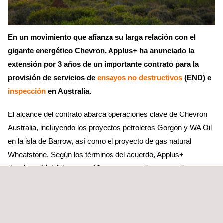
En un movimiento que afianza su larga relación con el
gigante energético Chevron, Applus+ ha anunciado la
extensión por 3 años de un importante contrato para la
provisión de servicios de
ensayos no destructivos
(END) e
inspección
en Australia.
El alcance del contrato abarca operaciones clave de Chevron
Australia, incluyendo los proyectos petroleros Gorgon y WA Oil
en la isla de Barrow, así como el proyecto de gas natural
Wheatstone. Según los términos del acuerdo, Applus+
desplegará inicialmente a 16 expertos en el campo a tiempo
completo, tras lo cual Chevron pasará a un modelo de
campaña en la segunda mitad de 2024, en el que Applus+
aportará personal de forma flexible una vez que el equipo esté
integrado. Applus+ también ha sido contratada para