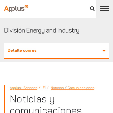
Cerrar
panel
Applus+
de
división
División Energy and Industry
Detalle com es
EI
Applus+ Services
Noticias Y Comunicaciones
Noticias y
comunicaciones