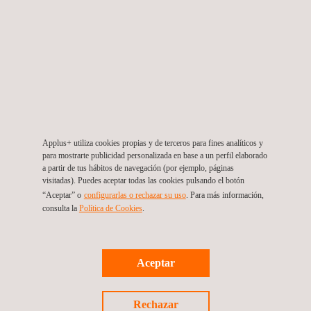
Applus+ utiliza cookies propias y de terceros para fines analíticos y
para mostrarte publicidad personalizada en base a un perfil elaborado
a partir de tus hábitos de navegación (por ejemplo, páginas
visitadas). Puedes aceptar todas las cookies pulsando el botón
3D Capture and
“Aceptar” o
configurarlas o rechazar su uso
. Para más información,
Modeling - Applus.pdf
consulta la
Política de Cookies
.
Aceptar
Rechazar