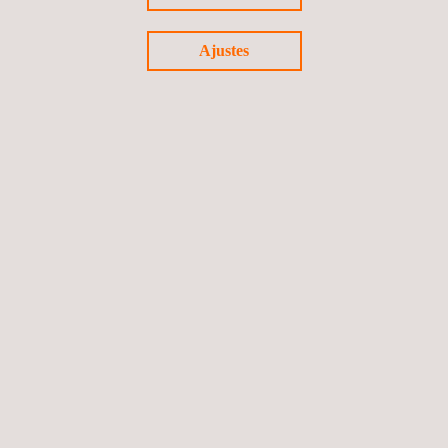
Ajustes
Advanced Infrastructure
and Critical Asset Integrity
Digital Solutions - Applus.pdf
3D MODELING TECHNOLOGIES
Servicios de escaneo 3D