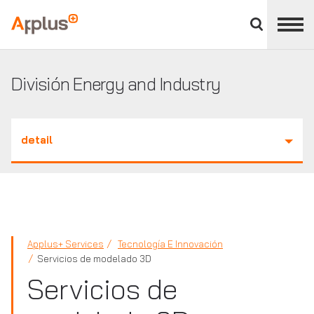
Cerrar
panel
Applus+
de
división
División Energy and Industry
detail
Applus+ Services
Tecnología E Innovación
Servicios de modelado 3D
Servicios de