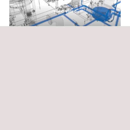
Ver el vídeo
A QUIÉN VA DIRIGIDO
Nuestros servicios de modelado 3D están dirigidos a empresas
de las industrias de la energía y la construcción. Ya sea
ingeniero o gerente de proyectos que requiere modelos 3D
precisos y procesables, nuestros servicios están diseñados
para satisfacer sus necesidades.