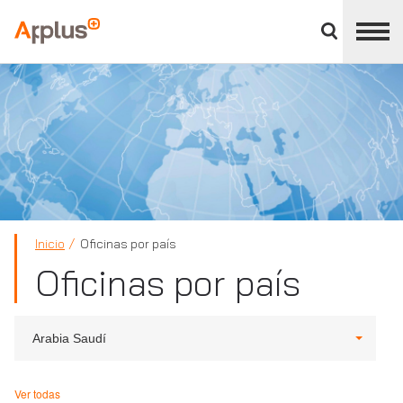
Cerrar
panel
Applus+
de
división
Inicio
Oficinas por país
Oficinas por país
Arabia Saudí
Ver todas