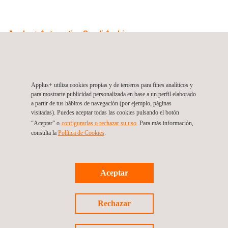
Applus+ Automotive Saudi Arabia
Al- Muhammadiyah 2997
12362
Riyadh
Saudi Arabia
Arabia
Saudí
Tel.:
+45 20983435
Web:
www.applusvi.com
Applus+ utiliza cookies propias y de terceros para fines analíticos y
para mostrarte publicidad personalizada en base a un perfil elaborado
Email.:
support.ksa@applus.com
a partir de tus hábitos de navegación (por ejemplo, páginas
visitadas). Puedes aceptar todas las cookies pulsando el botón
“Aceptar” o
configurarlas o rechazar su uso
. Para más información,
consulta la
Política de Cookies
.
Síguenos
Aceptar
Rechazar