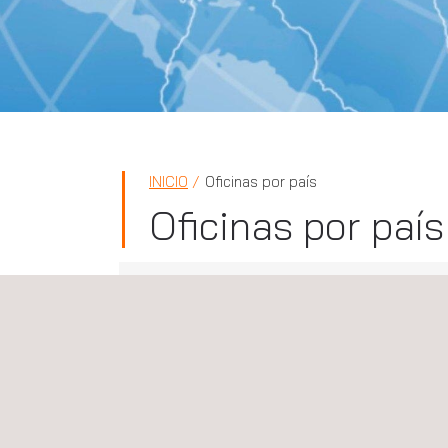
INICIO
Oficinas por país
Oficinas por país
Francia
Applus+ A2MI (Laboratories Division), Francia
Fraisses
ZA du Parc - Rue de la Gampille
42490
Fraisses
Auvergne-Rhône-Alpes
Francia