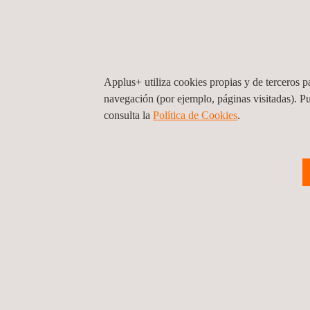
Tel.:
+33 4 77 40 14 30
Web:
www.applus.comhttps://www.appluslaboratories.
Contact us
A2M Industry, S.A.S.
Applus+ utiliza cookies propias y de terceros pa
navegación (por ejemplo, páginas visitadas). P
consulta la
Política de Cookies
.
Applus+ IDIADA, Francia, St Priest
Immeuble Woodclub, 97 allée Alexandre Borodin
69800
St Priest
Francia
Tel.:
+33 1 81 89 19 43
Email.:
idiada_france@idiada.com