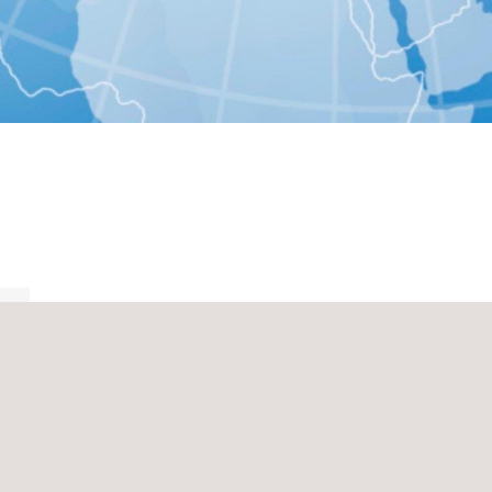
Ver todas
,
Applus+ IDIADA, Francia, Sèvres
Crisco Uno - 1er Étage, 3-5 Avenue de la Cristallerie
92310
Sèvres
Francia