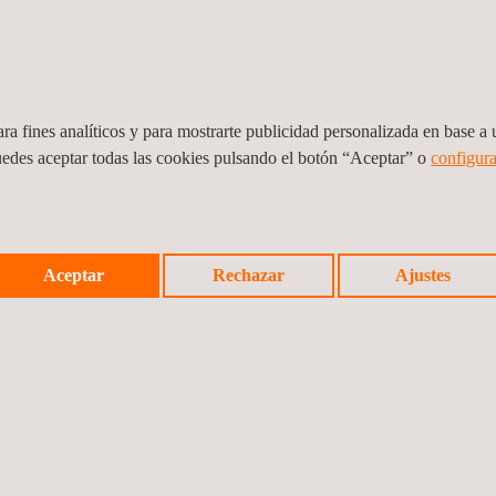
Tel.:
+33 1 81 89 19 43
Email.:
idiada_france@idiada.com
com/fr/
ra fines analíticos y para mostrarte publicidad personalizada en base a u
uedes aceptar todas las cookies pulsando el botón “Aceptar” o
configura
Applus+ Rescoll (Laboratories Division), Francia,
Rochefort
e
Rue Maurice Mallet
17300
Rochefort
Francia
Aceptar
Rechazar
Ajustes
Tel.:
+33 5 61 42 00 59
Web:
www.applus.comhttps://www.appluslaboratories.com/fr/
Contact us
Rescoll - Société de Recherche