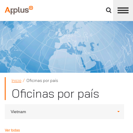
Cerrar
panel
Applus+
de
división
Inicio
Oficinas por país
Oficinas por país
Vietnam
Ver todas