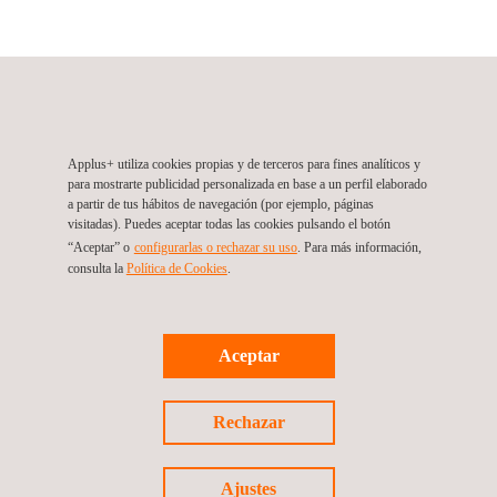
Applus+ IDIADA Vietnam Hanoi
5A08, SD Building, 6/7 Vu Duc Than street, Viet Hung Ward
100000
Hanoi
Vietnam
Tel.:
+84 91 972 9400
Applus+ utiliza cookies propias y de terceros para fines analíticos y
Email.:
idiada_vietnam@idiada.com
para mostrarte publicidad personalizada en base a un perfil elaborado
a partir de tus hábitos de navegación (por ejemplo, páginas
visitadas). Puedes aceptar todas las cookies pulsando el botón
“Aceptar” o
configurarlas o rechazar su uso
. Para más información,
consulta la
Política de Cookies
.
Síguenos
Aceptar
Rechazar
Ajustes