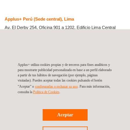
Applus+ Perú (Sede central), Lima
Av. El Derby 254, Oficina 901 a 1202, Edificio Lima Central
Tower
15023
Lima
Santiago de Surco
Perú
Tel.:
+ 51 120 038 30
Get a quote
Contact us
info.latam@applus.com
Applus+ utiliza cookies propias y de terceros para fines analíticos y
https://www.applus.com/pe/es/
para mostrarte publicidad personalizada en base a un perfil elaborado
a partir de tus hábitos de navegación (por ejemplo, páginas
Applus Norcontron Peru S.A.C
visitadas). Puedes aceptar todas las cookies pulsando el botón
“Aceptar” o
configurarlas o rechazar su uso
. Para más información,
consulta la
Política de Cookies
.
Síguenos
Aceptar