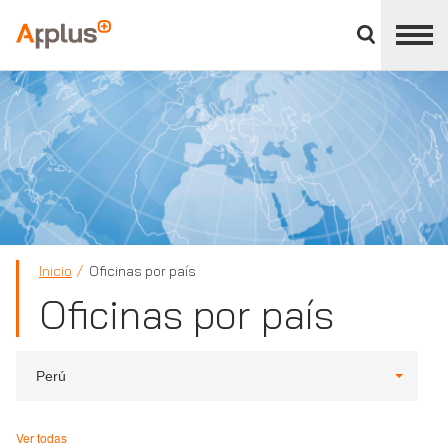
Cerrar
panel
Applus+
de
división
Inicio
Oficinas por país
Oficinas por país
Perú
Ver todas