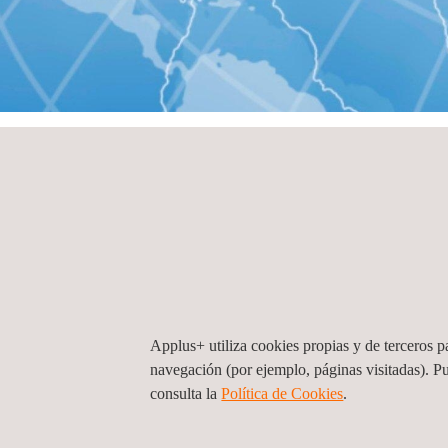
INICIO
Oficinas por país
Oficinas por país
Andorra
Applus+ utiliza cookies propias y de terceros pa
navegación (por ejemplo, páginas visitadas). P
ITV Serveis Andorra (División Automotive),
consulta la
Política de Cookies
.
Andorra, Sant Julià de Lòria
Carretera de Bixessarri s/n – Aixovall
AD600
San
de Lòria
Andorra