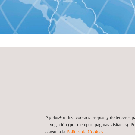
INICIO
Oficinas por país
Oficinas por país
Angola
Applus+ Angola, Luanda
Applus+ utiliza cookies propias y de terceros pa
Condomínio Mirantes do Talatona-Luanda Rua d
navegación (por ejemplo, páginas visitadas). P
Acácias, Casa B13
Luanda
Angola
consulta la
Política de Cookies
.