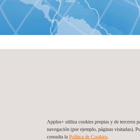
INICIO
Oficinas por país
Oficinas por país
Arabia Saudí
Applus+ Arabia Saudí (Sede central), Riad
Applus+ utiliza cookies propias y de terceros pa
Building No.500 Office 20 Al Sahaba Rd. Ishbiliy
navegación (por ejemplo, páginas visitadas). P
Arabia Saudí
consulta la
Política de Cookies
.