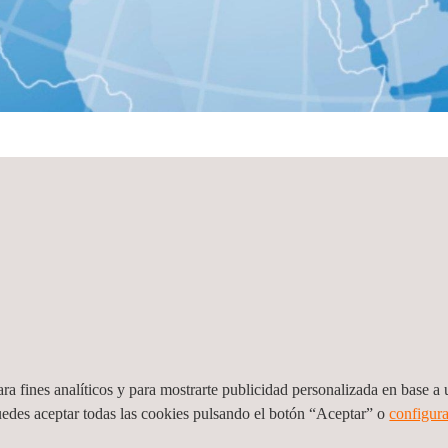
Ver todas
ra fines analíticos y para mostrarte publicidad personalizada en base a u
ah
Riad
uedes aceptar todas las cookies pulsando el botón “Aceptar” o
configura