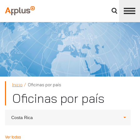
Cerrar
panel
Applus+
de
división
Inicio
Oficinas por país
Oficinas por país
Costa Rica
Ver todas