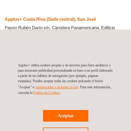
Applus+ Costa Rica (Sede central), San José
Paseo Rubén Darío s/n. Carretera Panamericana. Edificio
Centro Hispánico, Piso 2
San Pedro, San José
Costa Rica
Tel.:
+506 280 6890
Get a quote
Contact us
info.latam@applus.com
Applus+ utiliza cookies propias y de terceros para fines analíticos y
www.applus.com/global/es/
para mostrarte publicidad personalizada en base a un perfil elaborado
a partir de tus hábitos de navegación (por ejemplo, páginas
INGELOG COSTA RICA, S.A
visitadas). Puedes aceptar todas las cookies pulsando el botón
“Aceptar” o
configurarlas o rechazar su uso
. Para más información,
consulta la
Política de Cookies
.
Síguenos
Aceptar