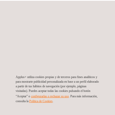
Applus+ Riportico, Cabanas de Viriato
Rua Viriato 161,
3430-649
Cabanas de Viriato
Portugal
Tel.:
+351 232 691 707
|
(custo de chamada para rede fixa
nacional)
Get a Quote
Contact Us
riportico.geral@riporticoapplus.com
https://www.applus.com/pt/pt/
Applus+ (Energy & Industry Division), Cabanas de Viriato,
Portugal
Applus+ Riportico, Coimbra
Applus+ utiliza cookies propias y de terceros para fines analíticos y
para mostrarte publicidad personalizada en base a un perfil elaborado
Edifício Novotecna - Rua Coronel Júlio Veiga Simão
3025-307
a partir de tus hábitos de navegación (por ejemplo, páginas
Coimbra
Portugal
visitadas). Puedes aceptar todas las cookies pulsando el botón
Tel.:
+351 915 426 653
|
(custo de chamada para rede fixa
“Aceptar” o
configurarlas o rechazar su uso
. Para más información,
nacional)
consulta la
Política de Cookies
.
Get a Quote
Contact Us