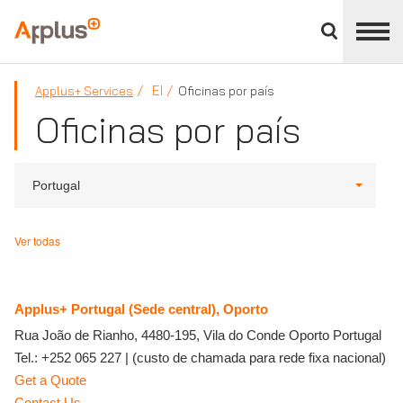
Cerrar
panel
Applus+
de
división
EI
Applus+ Services
Oficinas por país
Oficinas por país
Portugal
Ver todas
Applus+ Portugal (Sede central), Oporto
Rua João de Rianho, 4480-195, Vila do Conde
Oporto
Portugal
Tel.:
+252 065 227
|
(custo de chamada para rede fixa nacional)
Get a Quote
Contact Us