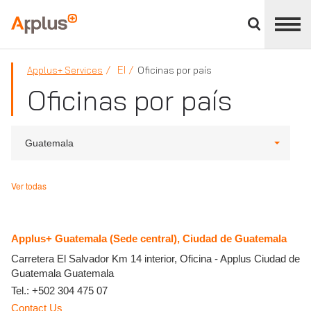
Cerrar
panel
Applus+
de
división
EI
Applus+ Services
Oficinas por país
Oficinas por país
Guatemala
Ver todas
Applus+ Guatemala (Sede central), Ciudad de Guatemala
Carretera El Salvador Km 14 interior, Oficina - Applus
Ciudad de
Guatemala
Guatemala
Tel.:
+502 304 475 07
Contact Us