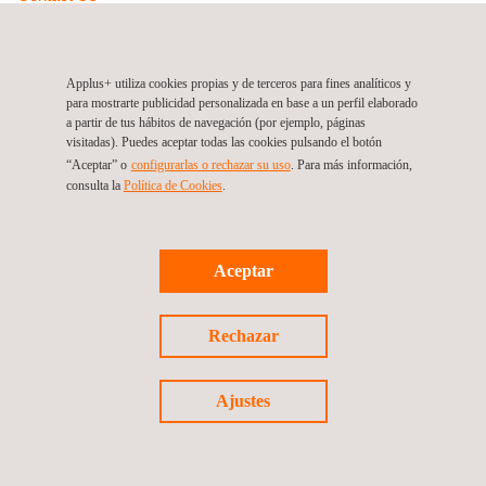
info.latam@applus.com
https://www.applus.com/gt/es/
Applus Norcontrol Guatemala S.A.
Applus+ utiliza cookies propias y de terceros para fines analíticos y
para mostrarte publicidad personalizada en base a un perfil elaborado
a partir de tus hábitos de navegación (por ejemplo, páginas
visitadas). Puedes aceptar todas las cookies pulsando el botón
“Aceptar” o
configurarlas o rechazar su uso
. Para más información,
consulta la
Política de Cookies
.
Síguenos
Aceptar
Rechazar
Política de privacidad
©2026 Applus+
Ajustes
Política de cookies