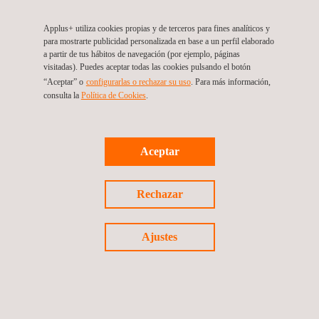
Plaza Carso, Torre Frisco, Piso 15 Lago Zurich 245, Ampliación
Granada,Miguel Hidalgo
11529
Mexico City
México
Applus+ utiliza cookies propias y de terceros para fines analíticos y
Tel.:
+52 1 55 6583 8371
para mostrarte publicidad personalizada en base a un perfil elaborado
Get a Quote
a partir de tus hábitos de navegación (por ejemplo, páginas
visitadas). Puedes aceptar todas las cookies pulsando el botón
Contact Us
“Aceptar” o
configurarlas o rechazar su uso
. Para más información,
info.mexico@enertisapplus.com
consulta la
Política de Cookies
.
https://www.enertisapplus.com/
Aceptar
Rechazar
Síguenos
Ajustes