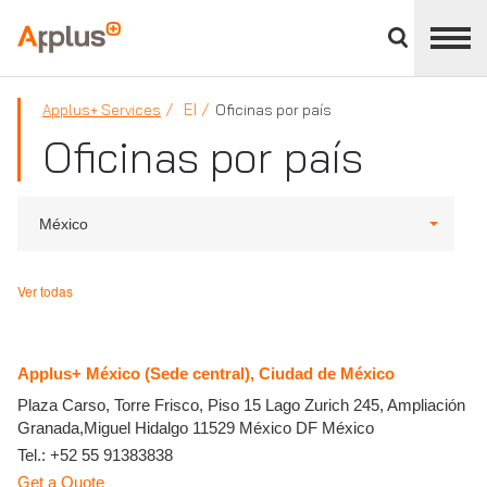
Cerrar
panel
Applus+
de
división
EI
Applus+ Services
Oficinas por país
Oficinas por país
México
Ver todas
Applus+ México (Sede central), Ciudad de México
Plaza Carso, Torre Frisco, Piso 15 Lago Zurich 245, Ampliación
Granada,Miguel Hidalgo
11529
México DF
México
Tel.:
+52 55 91383838
Get a Quote