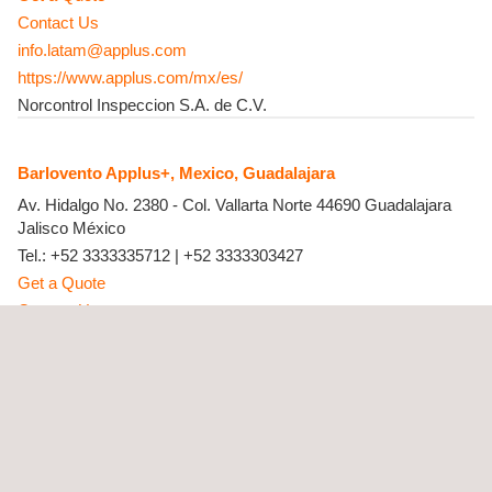
Contact Us
info.latam@applus.com
https://www.applus.com/mx/es/
Norcontrol Inspeccion S.A. de C.V.
Barlovento Applus+, Mexico, Guadalajara
Av. Hidalgo No. 2380 - Col. Vallarta Norte
44690
Guadalajara
Jalisco
México
Tel.:
+52 3333335712
|
+52 3333303427
Get a Quote
Contact Us
barlovento.mexico@barloventoapplus.com
https://www.barloventoapplus.com/
E2Q de México S.A de CV
Enertis Applus+, Mexico, Mexico City