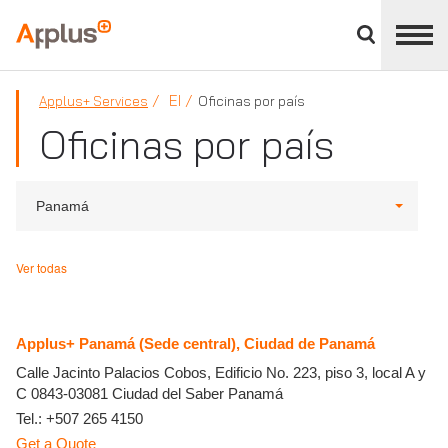
Cerrar
panel
Applus+
de
división
EI
Applus+ Services
Oficinas por país
Oficinas por país
Panamá
Ver todas
Applus+ Panamá (Sede central), Ciudad de Panamá
Calle Jacinto Palacios Cobos, Edificio No. 223, piso 3, local A y
C
0843-03081
Ciudad del Saber
Panamá
Tel.:
+507 265 4150
Get a Quote