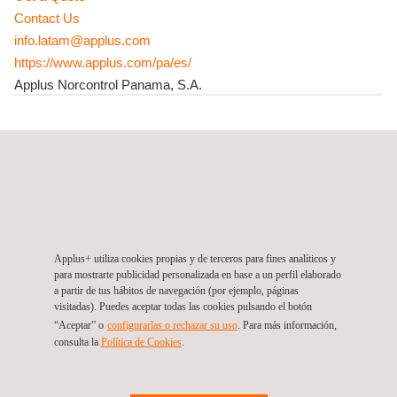
Contact Us
info.latam@applus.com
https://www.applus.com/pa/es/
Applus Norcontrol Panama, S.A.
Enertis Applus+, Panama, Panama City
PH Panama Business Hub Piso 15, Oficina 1504, Calle 50,
Obarrio.
Panama City
Panamá
Tel.:
+507 265 4150
Get a Quote
Contact Us
Applus+ utiliza cookies propias y de terceros para fines analíticos y
info.panama@enertisapplus.com
para mostrarte publicidad personalizada en base a un perfil elaborado
a partir de tus hábitos de navegación (por ejemplo, páginas
https://www.enertisapplus.com/
visitadas). Puedes aceptar todas las cookies pulsando el botón
“Aceptar” o
configurarlas o rechazar su uso
. Para más información,
consulta la
Política de Cookies
.