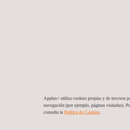
Röntgen Technische Dienst B.V.
Applus+ Países Bajos, Roosendaal
Belder 8
4704 RK
Roosendaal
Países Bajos
Tel.:
+31 10 716 66 00
Get a Quote
Contact Us
info.netherlands@applus.com
https://www.applus.com/nl/nl/
Röntgen Technische Dienst B.V.
Applus+ utiliza cookies propias y de terceros pa
Applus+ Países Bajos, Terneuzen
navegación (por ejemplo, páginas visitadas). P
Innovatieweg 2B
4542 NH
Hoek
Países Bajos
consulta la
Política de Cookies
.
Tel.:
+ 31 10 716 66 50
Get a Quote