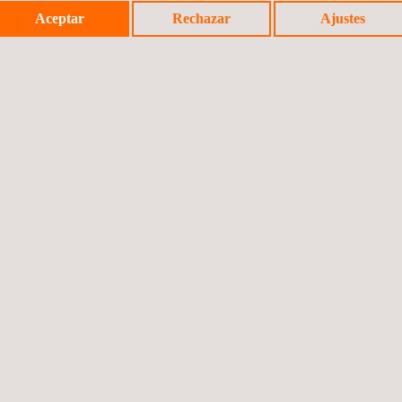
Contact Us
Aceptar
Rechazar
Ajustes
info.netherlands@applus.com
https://www.applus.com/nl/nl/
Röntgen Technische Dienst B.V.