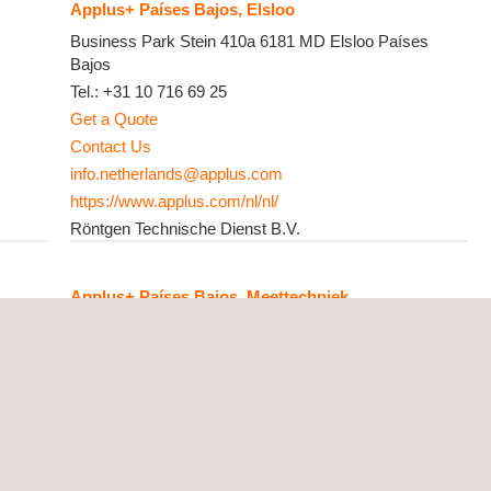
Applus+ Países Bajos, Elsloo
Business Park Stein 410a
6181 MD
Elsloo
Países
Bajos
Tel.:
+31 10 716 69 25
Get a Quote
Contact Us
info.netherlands@applus.com
https://www.applus.com/nl/nl/
Röntgen Technische Dienst B.V.
Applus+ Países Bajos, Meettechniek
Kloosterweg 20
4421 PV
Kapelle
Países Bajos
Tel.:
+31 10 716 67 53
Get a Quote
Contact Us
info.netherlands@applus.com
https://www.applus.com/nl/nl/