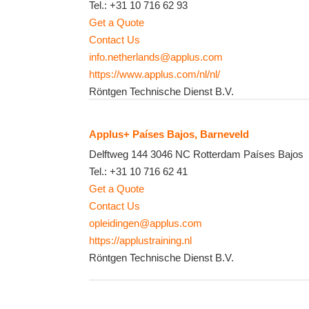
Tel.:
+31 10 716 62 93
Get a Quote
Contact Us
info.netherlands@applus.com
https://www.applus.com/nl/nl/
Röntgen Technische Dienst B.V.
Applus+ Países Bajos, Barneveld
Delftweg 144
3046 NC
Rotterdam
Países Bajos
Tel.:
+31 10 716 62 41
Get a Quote
Contact Us
opleidingen@applus.com
https://applustraining.nl
Röntgen Technische Dienst B.V.