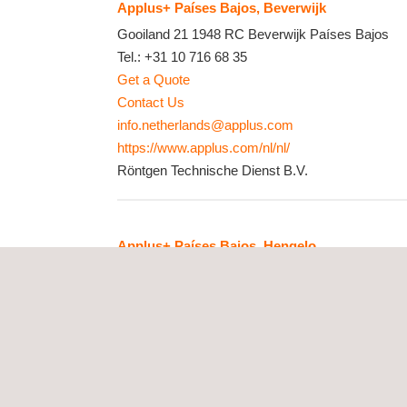
Applus+ Países Bajos, Beverwijk
Gooiland 21
1948 RC
Beverwijk
Países Bajos
Tel.:
+31 10 716 68 35
Get a Quote
Contact Us
info.netherlands@applus.com
https://www.applus.com/nl/nl/
Röntgen Technische Dienst B.V.
Applus+ Países Bajos, Hengelo
Topaasstraat 12
7554 TH
Hengelo
Países Bajos
Tel.:
+31 10 716 67 29
Get a Quote
Contact Us
info.netherlands@applus.com
https://www.applus.com/nl/nl/