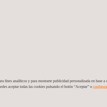
Röntgen Technische Dienst B.V.
Applus+ Países Bajos, Rozenburg
Oranjelaan 58
3181 HA
Rozenburg
Países Bajos
Tel.:
+31 10 716 63 99
Get a Quote
Contact Us
info.netherlands@applus.com
https://www.applus.com/nl/nl/
Röntgen Technische Dienst B.V.
ra fines analíticos y para mostrarte publicidad personalizada en base a u
Applus+ Países Bajos, Veendam
uedes aceptar todas las cookies pulsando el botón “Aceptar” o
configura
Schippersstraat 35
9641 HV
Veendam
Países Bajos
Tel.:
+31 10 716 68 28
Get a Quote