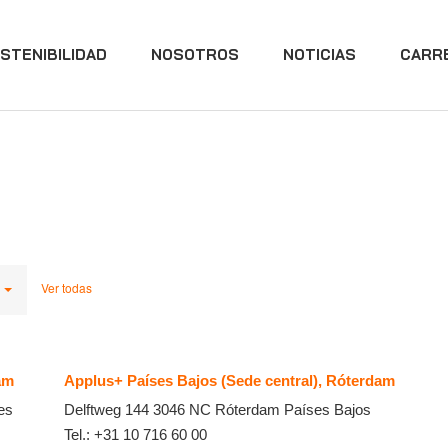
STENIBILIDAD
NOSOTROS
NOTICIAS
CARR
Ver todas
am
Applus+ Países Bajos (Sede central), Róterdam
es
Delftweg 144
3046 NC
Róterdam
Países Bajos
Tel.:
+31 10 716 60 00