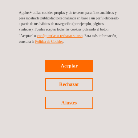
Janeiro
Brasil
Tel.:
+55 21.2147.8538
Applus+ utiliza cookies propias y de terceros para fines analíticos y
para mostrarte publicidad personalizada en base a un perfil elaborado
Get a Quote
a partir de tus hábitos de navegación (por ejemplo, páginas
Contact Us
visitadas). Puedes aceptar todas las cookies pulsando el botón
barlovento.brasil@barloventoapplus.com
“Aceptar” o
configurarlas o rechazar su uso
. Para más información,
consulta la
Política de Cookies
.
https://www.barloventoapplus.com/
Barlovento Brasil Energias Renováveis Ltda.
Aceptar
Enertis Applus+ Brasil, Río de Janeiro
Rechazar
Avenida Presidente Vargas, 509 - 9º Andar - Centro
20080-003
Río de Janeiro
Brasil
Tel.:
+55 21 972046061
Ajustes
Get a Quote
Contact Us
info.brasil@enertisapplus.com
https://www.enertisapplus.com/