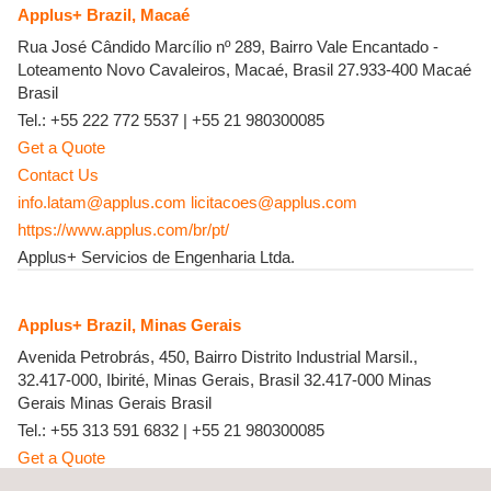
Applus+ Brazil, Macaé
Rua José Cândido Marcílio nº 289, Bairro Vale Encantado -
Loteamento Novo Cavaleiros, Macaé, Brasil
27.933-400
Macaé
Brasil
Tel.:
+55 222 772 5537
|
+55 21 980300085
Get a Quote
Contact Us
info.latam@applus.com
licitacoes@applus.com
https://www.applus.com/br/pt/
Applus+ Servicios de Engenharia Ltda.
Applus+ Brazil, Minas Gerais
Avenida Petrobrás, 450, Bairro Distrito Industrial Marsil.,
32.417-000, Ibirité, Minas Gerais, Brasil
32.417-000
Minas
Gerais
Minas Gerais
Brasil
Tel.:
+55 313 591 6832
|
+55 21 980300085
Get a Quote
Contact Us