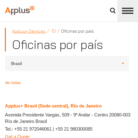
Cerrar
panel
Applus+
de
división
EI
Applus+ Services
Oficinas por país
Oficinas por país
Brasil
Ver todas
Applus+ Brasil (Sede central), Río de Janeiro
Avenida Presidente Vargas, 509 - 9º Andar - Centro
20080-003
Río de Janeiro
Brasil
Tel.:
+55 21 972046061
|
+55 21 980300085
Get a Quote