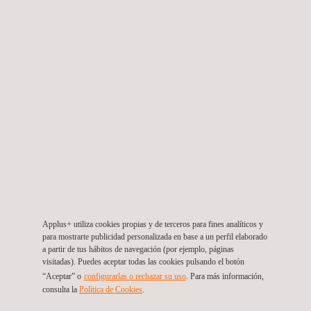
info.de@applus.com
https://www.applus.com/de/de/
Applus+ RTD Deutschland Inspektionsgesellschaft mbH
Applus+ Germany, Itzehoe
Käthe-Kruse-Weg 7
25524
Itzehoe
Alemania
Tel.:
+49 170 767 00 68
Get a Quote
Contact Us
info.de@applus.com
https://www.applus.com/de/de/
Applus+ RTD Deutschland Inspektionsgesellschaft mbH
Applus+ utiliza cookies propias y de terceros para fines analíticos y
para mostrarte publicidad personalizada en base a un perfil elaborado
a partir de tus hábitos de navegación (por ejemplo, páginas
visitadas). Puedes aceptar todas las cookies pulsando el botón
Applus+ Germany, Leipzig
“Aceptar” o
configurarlas o rechazar su uso
. Para más información,
Gewerbepark Leipzig West. Döbichauer Str. 3-5
04435
consulta la
Política de Cookies
.
Schkeuditz
Leipzig
Alemania