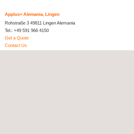
Applus+ Alemania, Lingen
Rohstraße 3
49811
Lingen
Alemania
Tel.:
+49 591 966 4150
Get a Quote
Contact Us
info.de@applus.com
https://www.applus.com/de/de/
Applus+ RTD Deutschland Inspektionsgesellschaft mbH
Applus+ Alemania, Rostock
Ahornring 8, 18184 Roggentin
18184 Roggentin
Rostock
Alemania
Tel.:
+49 382 048 5977-0
Get a Quote
Contact Us