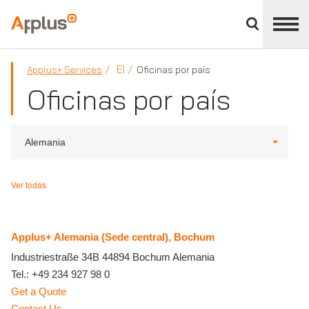
Cerrar
panel
Applus+
de
división
EI
Applus+ Services
Oficinas por país
Oficinas por país
Alemania
Ver todas
Applus+ Alemania (Sede central), Bochum
Industriestraße 34B
44894
Bochum
Alemania
Tel.:
+49 234 927 98 0
Get a Quote
Contact Us