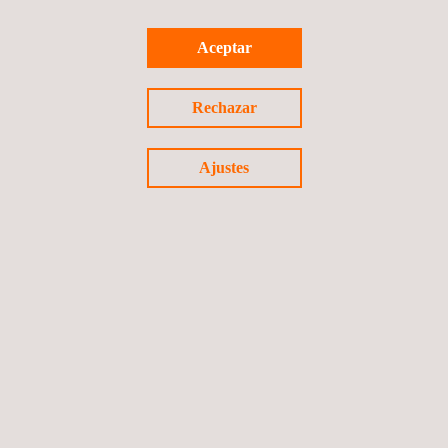
Tel.:
+49 1707 6700 29
|
+49 1707 6700 36
Get a Quote
Aceptar
Contact Us
info.de@applus.com
Rechazar
https://www.applus.com/de/de/
Applus+ RTD Deutschland Inspektionsgesellschaft mbH
Ajustes
Applus+ Germany, Stuttgart
Max-Eyth-Str.18
70736
Stuttgart
Alemania
Tel.:
+49 711 253 59124
|
+49 170 333 6696
Get a Quote
Contact Us
info.de@applus.com
https://www.applus.com/de/de/
Applus+ RTD Deutschland Inspektionsgesellschaft mbH