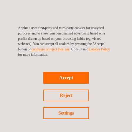
12/06/2026
24/0
Applus+ uses first-party and third-party cookies for analytical
purposes and to show you personalized advertising based on a
Applus+ em Portugal participa numa ação de
App
profile drawn up based on your browsing habits (eg. visited
voluntariado ambiental no Parque Natural de
cen
websites). You can accept all cookies by pressing the "Accept"
button or
configure or reject their use.
Consult our
Cookies Policy
Sintra-Cascais
for more information.
DESTAQUES
Accept
Applus+ no mundo
Reject
Settings
PRESENÇA INTERNACIONAL