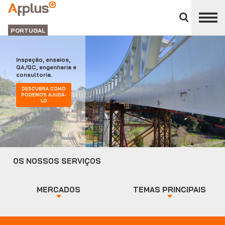
Close
divisions
Applus+
panel
GRUPO
PORTUGAL
Inspeção, ensaios,
QA/QC, engenharia e
consultoria.
DESCUBRA COMO
PODEMOS AJUDÁ-
LO
OS NOSSOS SERVIÇOS
MERCADOS
TEMAS PRINCIPAIS