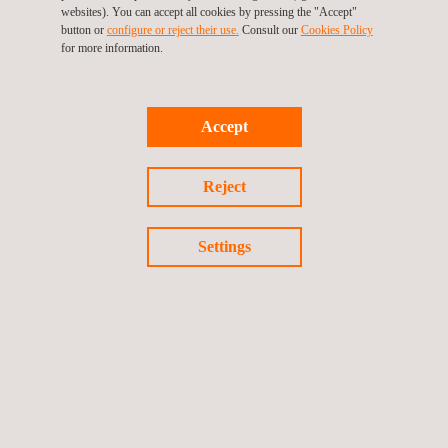
websites). You can accept all cookies by pressing the "Accept"
button or
configure or reject their use.
Consult our
Cookies Policy
for more information.
DESCARREGAR
POLÍTICA ANTI-CORRUPÇÃO
DA
Applus+
Accept
Reject
Settings
Selecione a lingua