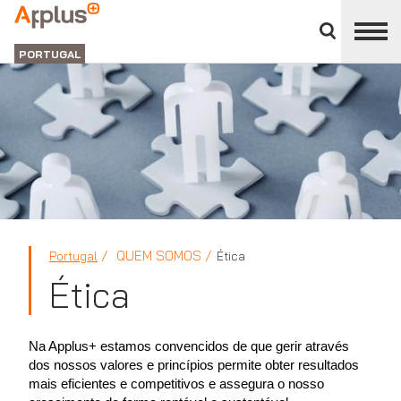
Close
divisions
Applus+
panel
GRUPO
PORTUGAL
QUEM SOMOS
Portugal
Ética
Ética
Na Applus+ estamos convencidos de que gerir através
dos nossos valores e princípios permite obter resultados
mais eficientes e competitivos e assegura o nosso