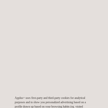
DESCARREGAR O NOSSO
CÓDIGO DA ÉTICA
Selecione a lingua
Applus+ uses first-party and third-party cookies for analytical
purposes and to show you personalized advertising based on a
profile drawn up based on your browsing habits (eg. visited