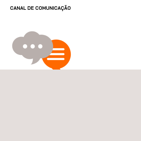
CANAL DE COMUNICAÇÃO
Caso pretenda denunciar uma possível violação do Código
de Ética, de alguma política da empresa ou de qualquer
norma, bem como colocar alguma questão relacionada
com o mesmo, pode enviar a sua denúncia ou questão
através do nosso
Canal de Comunicação de Ética e
Compliance.