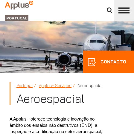
Close
divisions
Applus+
panel
GRUPO
PORTUGAL
CONTACTO
Portugal
Applus+ Serviços
Aeroespacial
Aeroespacial
A Applus+ oferece tecnologia e inovação no
âmbito dos ensaios não destrutivos (END), a
inspeção e a certificação no setor aeroespacial,