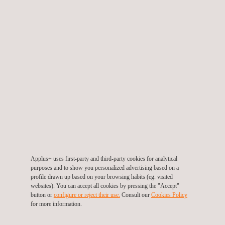
Soluções de Mobilidade
Auditorias de segurança, saúde e meio
ambiente
Coordenação de segurança e saúde
Applus+ uses first-party and third-party cookies for analytical
Ensaios por correntes induzidas
purposes and to show you personalized advertising based on a
profile drawn up based on your browsing habits (eg. visited
websites). You can accept all cookies by pressing the "Accept"
button or
configure or reject their use.
Consult our
Cookies Policy
for more information.
Gestão da qualidade de projetos industriais