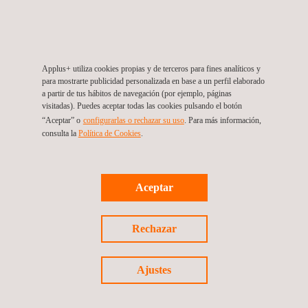
08/04/2013
Applus+ Norcontrol desarrolla la herramienta CE3
Applus+ utiliza cookies propias y de terceros para fines analíticos y
conforme al Real Decreto de Certificación Energética
para mostrarte publicidad personalizada en base a un perfil elaborado
de Edificios y es adjudicataria del Convenio de IDAE
a partir de tus hábitos de navegación (por ejemplo, páginas
para la Formación y difusión de la Certificación
visitadas). Puedes aceptar todas las cookies pulsando el botón
Energética en España
“Aceptar” o
configurarlas o rechazar su uso
. Para más información,
consulta la
Política de Cookies
.
Aceptar
Rechazar
Ajustes
01/01/2011