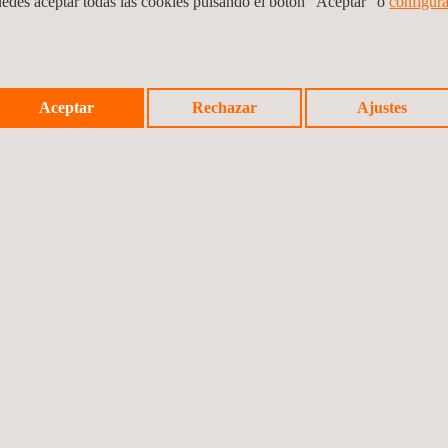
uedes aceptar todas las cookies pulsando el botón “Aceptar” o
configura
al social mediante amortización de acciones y reducción del
Aceptar
Rechazar
Ajustes
 acciones