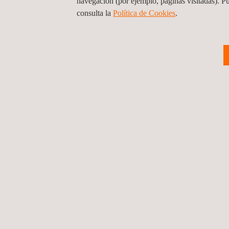
navegación (por ejemplo, páginas visitadas). P
consulta la
Política de Cookies
.
09/04/2014
Reducción de capit
desdoblamiento de
1 ...
54
55
56
57
58