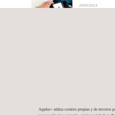
29/05/2014
Applus+, acredita
08/05/2014
Applus+ nombra a C
07/05/2014
Applus+ fija en 14
05/05/2014
Applus RTD desvel
Applus+ utiliza cookies propias y de terceros pa