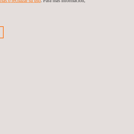
rlas o rechazar su uso
. Para más información,
 valor nominal de las acciones mediante
Anterior
Siguiente
Síguenos