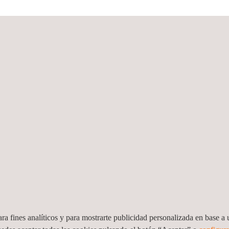
do por GlobalPlatform para el ensayo de nuevos estándares 
hris Cole Presidente no Ejecutivo de la compañía
,50 euros el precio de su oferta de acciones
a la revolucionaria tecnología END
ra fines analíticos y para mostrarte publicidad personalizada en base a u