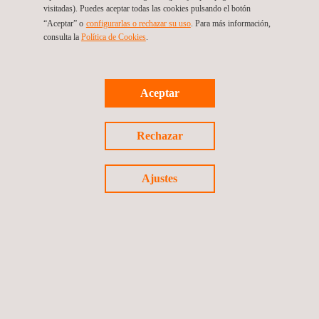
visitadas). Puedes aceptar todas las cookies pulsando el botón
“Aceptar” o
configurarlas o rechazar su uso
. Para más información,
consulta la
Política de Cookies
.
Para mas información, contactar con
María de Sancha
Aceptar
maria.sancha@applus.com
Tel.:+34 691 250 977
Rechazar
Ajustes
Volver a noticias
Noticia anterior
Siguiente noticia