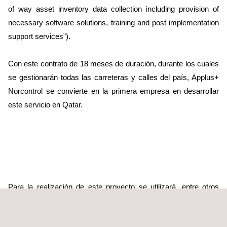
of way asset inventory data collection including provision of
necessary software solutions, training and post implementation
support services”).
Con este contrato de 18 meses de duración, durante los cuales
se gestionarán todas las carreteras y calles del país, Applus+
Norcontrol se convierte en la primera empresa en desarrollar
este servicio en Qatar.
Para la realización de este proyecto se utilizará, entre otros
muchos sistemas de auscultación, el RCMS (Road Crack
Measurement System), un sistema avanzado de auscultación