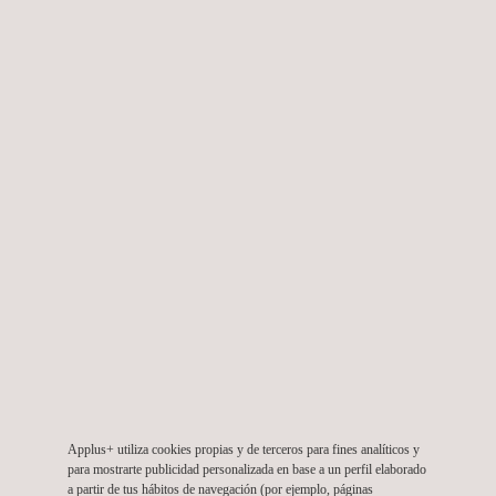
de carreteras basado en la tecnología LCMS (Laser Crack
Measurement System), un innovador equipo especializado en
la medición por láser. Este dispositivo permite detectar y medir
las fisuras presentes en el pavimento de forma rápida (es
capaz de registrar datos a 100 km/h) y eficiente.
A la finalización del proyecto, Ashghal dispondrá de un completo
sistema de gestión de la red vial compuesto por un inventario
de toda la red viaria qatarí, información recurrente de forma
anual sobre el estado de condición de la misma, y un sistema
informático que permitirá, mediante la información
proporcionada por Applus+ Norcontrol, planificar una correcta
conservación de la red viaria optimizando el presupuesto
destinado para tal fin.
Gracias a Applus+ Norcontrol, Ashghal conocerá cuándo,
Applus+ utiliza cookies propias y de terceros para fines analíticos y
para mostrarte publicidad personalizada en base a un perfil elaborado
dónde y cómo debe actuar sobre su red viaria.
a partir de tus hábitos de navegación (por ejemplo, páginas