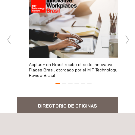
bles: El
Applus+ en Brasil recibe el sello Innovative
Ensayos 
t+ Enertis
Places Brasil otorgado por el MIT Technology
aerogene
Review Brasil
DIRECTORIO DE OFICINAS