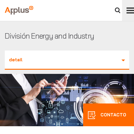
Cerrar
panel
Applus+
de
divisió
División Energy and Industry
detail
CONTACTO