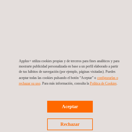
actual no sólo
nos afecta a
nuestra propia
empresa sino
que también
afecta a
nuestros
clientes que
ven
Applus+ utiliza cookies propias y de terceros para fines analíticos y para
oportunidades
mostrarte publicidad personalizada en base a un perfil elaborado a partir
y amenazas
de tus hábitos de navegación (por ejemplo, páginas visitadas). Puedes
provenientes
aceptar todas las cookies pulsando el botón “Aceptar” o
configurarlas o
de la
rechazar su uso
. Para más información, consulta la
Política de Cookies
.
tecnología.
Aceptar
Rechazar