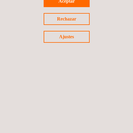
Aceptar
Rechazar
Ajustes
Servicios de inspección interna de tanques y
tuberías