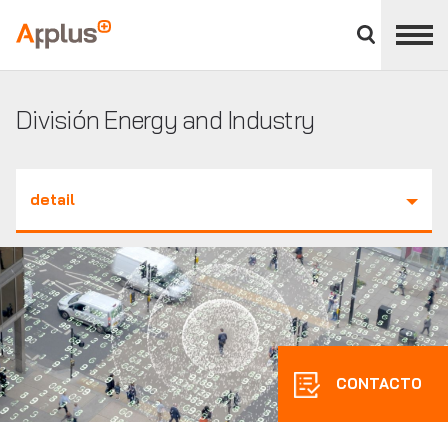
Cerrar
panel
Applus+
de
división
División Energy and Industry
detail
CONTACTO