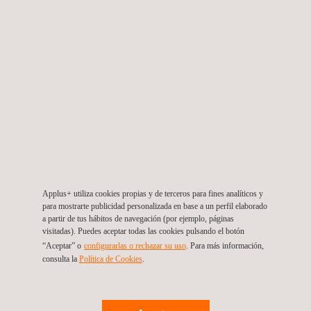
Monitoreo de Infraestructuras - SIGTUN
Applus+ utiliza cookies propias y de terceros para fines analíticos y
para mostrarte publicidad personalizada en base a un perfil elaborado
a partir de tus hábitos de navegación (por ejemplo, páginas
visitadas). Puedes aceptar todas las cookies pulsando el botón
“Aceptar” o
configurarlas o rechazar su uso
. Para más información,
consulta la
Política de Cookies
.
Ultra HD Photographic NDT