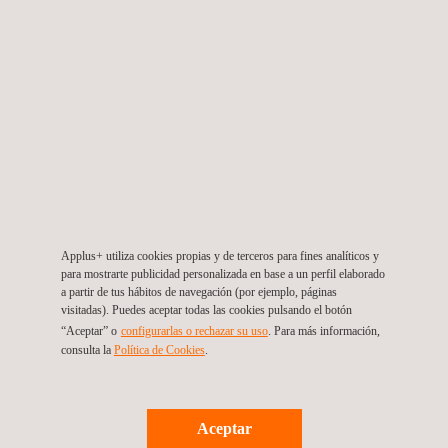
Grandes recipientes o tanques
Puentes
Torres de quemado (desde el quemador de antorcha hasta la
base)
Superficies exteriores de edificios (análisis de degradación)
Grandes palas de aerogeneradores
Applus+ utiliza cookies propias y de terceros para fines analíticos y
para mostrarte publicidad personalizada en base a un perfil elaborado
a partir de tus hábitos de navegación (por ejemplo, páginas
visitadas). Puedes aceptar todas las cookies pulsando el botón
VENTAJAS Y BENEFICIOS
“Aceptar” o
configurarlas o rechazar su uso
. Para más información,
consulta la
Política de Cookies
.
Las inspecciones fotográficas de ultra alta definición de Applus+
ofrecen una enorme cantidad de ventajas obvias para
numerosas industrias.
Aceptar