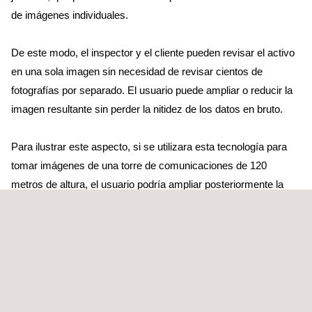
de imágenes individuales.
De este modo, el inspector y el cliente pueden revisar el activo
en una sola imagen sin necesidad de revisar cientos de
fotografías por separado. El usuario puede ampliar o reducir la
imagen resultante sin perder la nitidez de los datos en bruto.
Para ilustrar este aspecto, si se utilizara esta tecnología para
tomar imágenes de una torre de comunicaciones de 120
metros de altura, el usuario podría ampliar posteriormente la
imagen resultante de la unión de todas las fotografías y ver con
una claridad absoluta la rosca del extremo de un tornillo situado
en la parte más alta de la torre. De hecho, la tecnología puede ir
incluso más allá: podríamos contar el número de filetes de
rosca de un tornillo situado en el punto más alto de una
chimenea de 300 metros de altura y fotografiado desde el suelo.