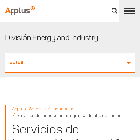
Cerrar
panel
Applus+
de
división
División Energy and Industry
detail
Applus+ Services
Inspección
Servicios de inspección fotográfica de alta definición
Servicios de