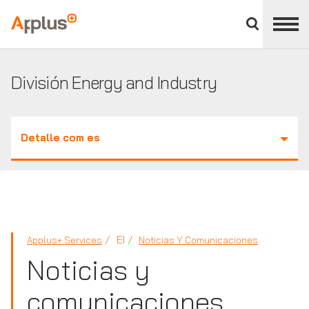
Cerrar
panel
Applus+
de
división
División Energy and Industry
Detalle com es
EI
Applus+ Services
Noticias Y Comunicaciones
Noticias y
comunicaciones