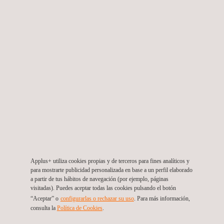
Pruebas de fugas (LT)
Ensayos por líquidos penetrantes
Ensayos por fugas de flujo magnético
Applus+ utiliza cookies propias y de terceros para fines analíticos y
Magnetic Particle Inspection (MPI)
para mostrarte publicidad personalizada en base a un perfil elaborado
a partir de tus hábitos de navegación (por ejemplo, páginas
visitadas). Puedes aceptar todas las cookies pulsando el botón
“Aceptar” o
configurarlas o rechazar su uso
. Para más información,
consulta la
Política de Cookies
.
Ensayos y caracterización de materiales