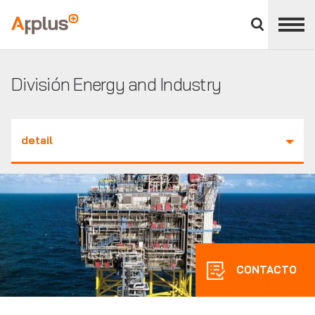
Cerrar
panel
Applus+
de
división
División Energy and Industry
detail
CONTACTO