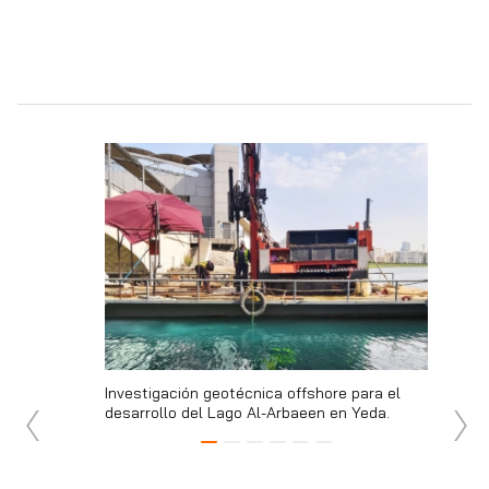
pur ha
Investigación geotécnica offshore para el
Avances 
e plataformas
desarrollo del Lago Al-Arbaeen en Yeda.
basada e
soldadur