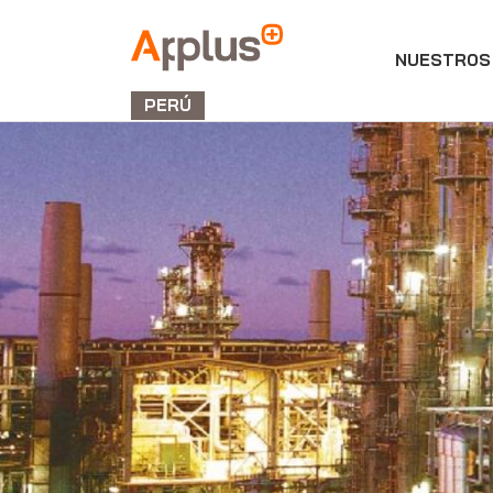
NUESTROS 
Applus+
GROUP
PERÚ