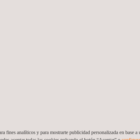
Inspecciones
Ensayos por
visuales
ultrasonidos
SALEM Consultoría
Radiografía
legal en
industrial
medioambiente
ra fines analíticos y para mostrarte publicidad personalizada en base a u
Expediting
Inspección previ
uedes aceptar todas las cookies pulsando el botón “Aceptar” o
configura