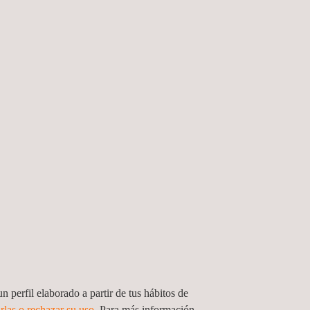
Termografía
infrarroja
Servicios de
protección contra
la radiación
n perfil elaborado a partir de tus hábitos de
a a
Gestión del ciclo de
rlas o rechazar su uso
. Para más información,