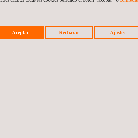
la expedición
Inspecciones y
Magnetic Partic
Aceptar
Rechazar
Ajustes
auditorías de salud
Inspection (MPI
e higiene en el
trabajo
Pruebas de fugas
Tecnologías lás
(LT)
de ensayos
Inspección de
Auditorías de
seguridad, salud y
seguridad, salud
medio ambiente
medio ambiente
Servicios de
Eficiencia
consultoría
energética de