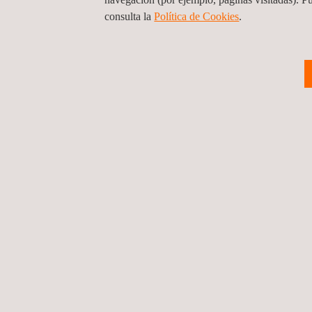
cuantitativo de
riesgos (ACR)
consulta la
Política de Cookies
. ​
Gestión de la
contratación
indefinida de
personal cualificado
Ensayos por
líquidos
penetrantes
LDAR- Detección y
reparación de fugas
Inspecciones
medioambientales