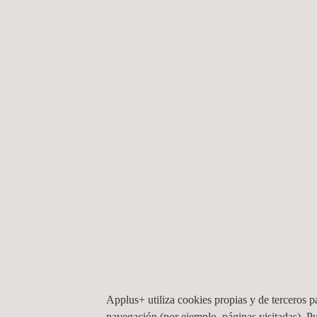
Inspección de instalaciones
eléctricas
Servicios de
certificación de
soldaduras y
materiales
Inspección de
andamiajes
Applus+ utiliza cookies propias y de terceros pa
Análisis
navegación (por ejemplo, páginas visitadas). P