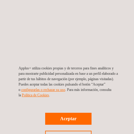
Applus+ utiliza cookies propias y de terceros para fines analíticos y
para mostrarte publicidad personalizada en base a un perfil elaborado a
Puertos
partir de tus hábitos de navegación (por ejemplo, páginas visitadas).
Puedes aceptar todas las cookies pulsando el botón “Aceptar”
La experiencia
o
configurarlas o rechazar su uso
. Para más información, consulta
la
Política de Cookies
. ​
en
infraestructuras
portuarias de
Applus+
Aceptar
abarca una
amplia