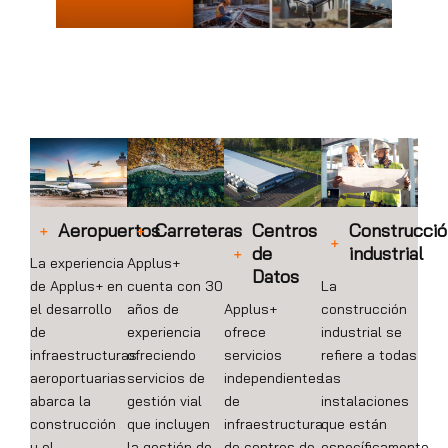
Aeropuertos
Carreteras
Centros
Construcció
de
industrial
La experiencia
Applus+
Datos
de Applus+ en
cuenta con 30
La
el desarrollo
años de
Applus+
construcción
de
experiencia
ofrece
industrial se
infraestructuras
ofreciendo
servicios
refiere a todas
aeroportuarias
servicios de
independientes
las
abarca la
gestión vial
de
instalaciones
construcción
que incluyen
infraestructura
que están
y el
la gestión de
de centros de
específicamente