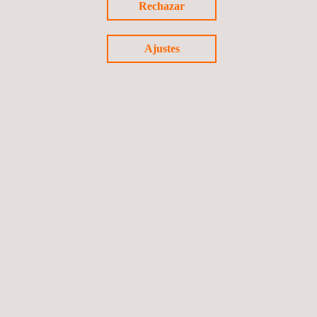
Rechazar
variedad de
instalaciones,
que incluyen
Ajustes
muelles,
terminales de
contenedores
y carga,
puertos y las
estructuras
portuarias
relacionadas
con ellos.