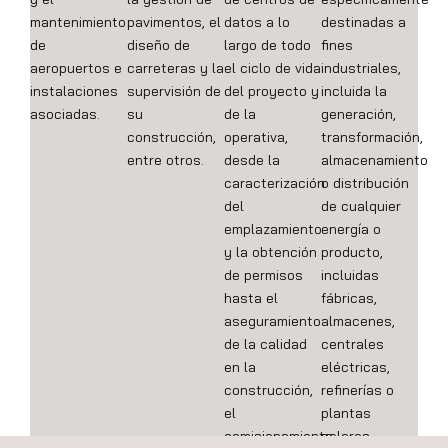
mantenimiento
pavimentos, el
datos a lo
destinadas a
de
diseño de
largo de todo
fines
aeropuertos e
carreteras y la
el ciclo de vida
industriales,
instalaciones
supervisión de
del proyecto y
incluida la
asociadas.
su
de la
generación,
construcción,
operativa,
transformación,
entre otros.
desde la
almacenamiento
caracterización
o distribución
del
de cualquier
emplazamiento
energía o
y la obtención
producto,
de permisos
incluidas
hasta el
fábricas,
aseguramiento
almacenes,
de la calidad
centrales
en la
eléctricas,
construcción,
refinerías o
el
plantas
comisionamiento,
solares.