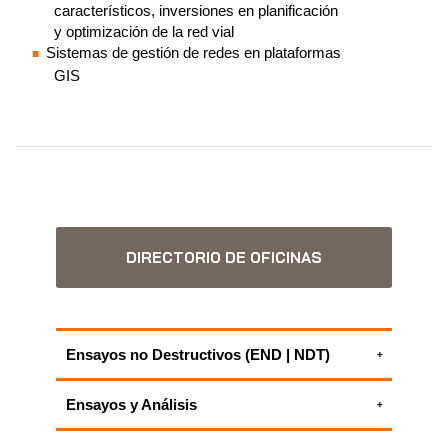
característicos, inversiones en planificación
y optimización de la red vial
Sistemas de gestión de redes en plataformas
GIS
DIRECTORIO DE OFICINAS
Ensayos no Destructivos (END | NDT)
Ensayos y caracterización de materiales
Ensayos y Análisis
TODOS NUESTROS SERVICIOS DE
Gestión de pavimentos
ENSAYOS NO DESTRUCTIVOS (END |