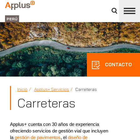
Cerrar
panel
Applus+
de
GROUP
división
PERÚ
CONTACTO
Inicio
Applus+ Servicios
Carreteras
Carreteras
Applus+ cuenta con 30 años de experiencia
ofreciendo servicios de gestión vial que incluyen
la
gestión de pavimentos
, el
diseño de