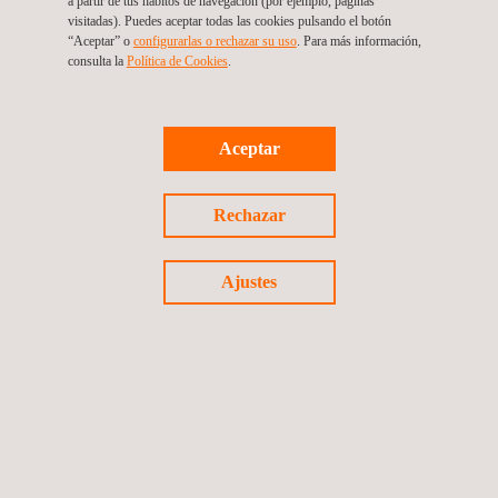
a partir de tus hábitos de navegación (por ejemplo, páginas
visitadas). Puedes aceptar todas las cookies pulsando el botón
“Aceptar” o
configurarlas o rechazar su uso
. Para más información,
consulta la
Política de Cookies
. ​
SÍGUENOS EN LINKEDIN
Aceptar
Rechazar
Ajustes
Oficinas de Applus+ en Perú