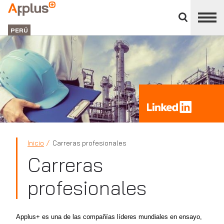
Cerrar
panel
Applus+
de
GROUP
división
PERÚ
Inicio
Carreras profesionales
Applus+
Carreras
profesionales
Applus+ es una de las compañías líderes mundiales en ensayo,