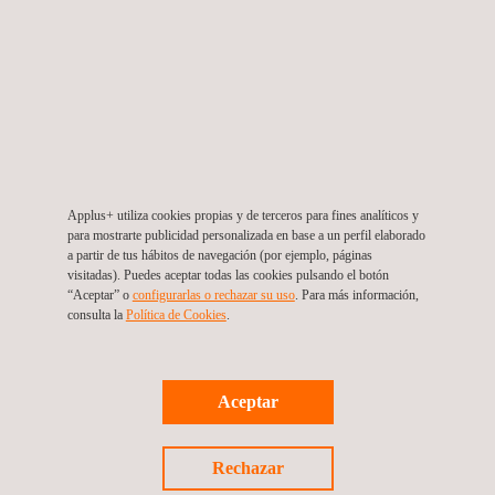
Webinar: Gestión Ambiental para la
Desincorporación de Activos
Applus+ utiliza cookies propias y de terceros para fines analíticos y
para mostrarte publicidad personalizada en base a un perfil elaborado
a partir de tus hábitos de navegación (por ejemplo, páginas
visitadas). Puedes aceptar todas las cookies pulsando el botón
“Aceptar” o
configurarlas o rechazar su uso
. Para más información,
consulta la
Política de Cookies
. ​
Aceptar
Rechazar