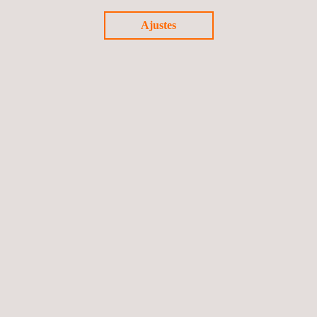
11/11/2025 - 11/11/2025
Ajustes
Webinar Estratégico: “Del dato perdido al Control
Total: Monitoreo Ambiental 24/7 para asegurar la
continuidad en la vigilancia