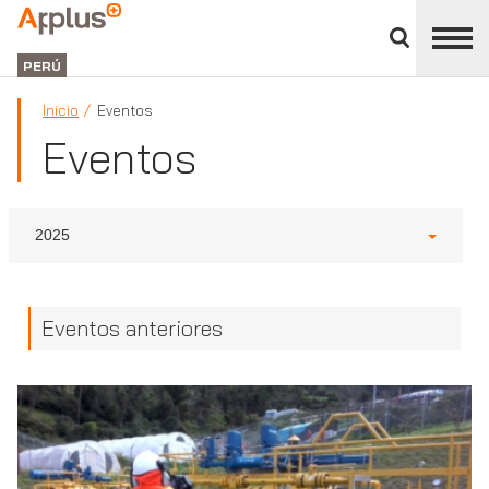
Cerrar
panel
Applus+
de
GROUP
división
PERÚ
Inicio
Eventos
Eventos
2025
Eventos anteriores