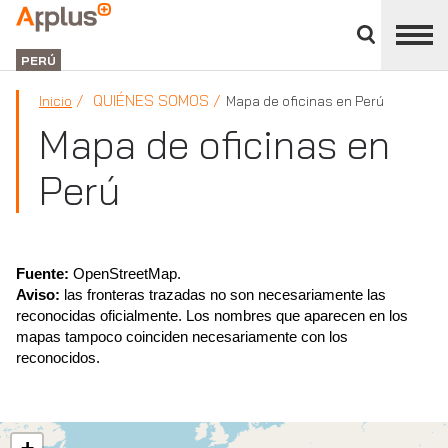
Cerrar
panel
Applus+
de
GROUP
división
PERÚ
QUIÉNES SOMOS
Inicio
Mapa de oficinas en Perú
Mapa de oficinas en
Perú
Fuente:
OpenStreetMap.
Aviso:
las fronteras trazadas no son necesariamente las
reconocidas oficialmente. Los nombres que aparecen en los
mapas tampoco coinciden necesariamente con los
reconocidos.