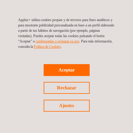
Applus+ utiliza cookies propias y de terceros para fines analíticos y
para mostrarte publicidad personalizada en base a un perfil elaborado
a partir de tus hábitos de navegación (por ejemplo, páginas
visitadas). Puedes aceptar todas las cookies pulsando el botón
“Aceptar” o
configurarlas o rechazar su uso
. Para más información,
consulta la
Política de Cookies
. ​
Aceptar
Applus+ EN PERÚ
Applus+ opera en Perú
a través de la división
Rechazar
Energy & Industry.
En Perú
, Applus+ ofrece servicios de:
Ajustes
Inspección industrial y medioambiental
Asistencia técnica
Ensayos no destructivos (END)