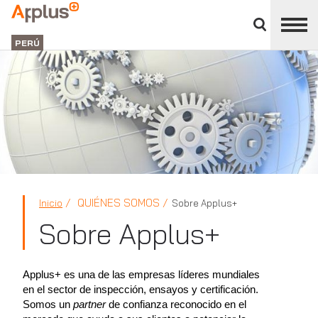
Cerrar
panel
Applus+
de
GROUP
división
PERÚ
QUIÉNES SOMOS
Inicio
Sobre Applus+
Sobre Applus+
Applus+ es una de las empresas líderes mundiales
en el sector de inspección, ensayos y certificación.
Somos un
partner
de confianza reconocido en el