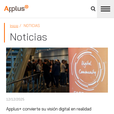
Cerrar
panel
Applus+
de
división
NOTICIAS
Inicio
Noticias
12/12/2025
Applus+ convierte su visión digital en realidad