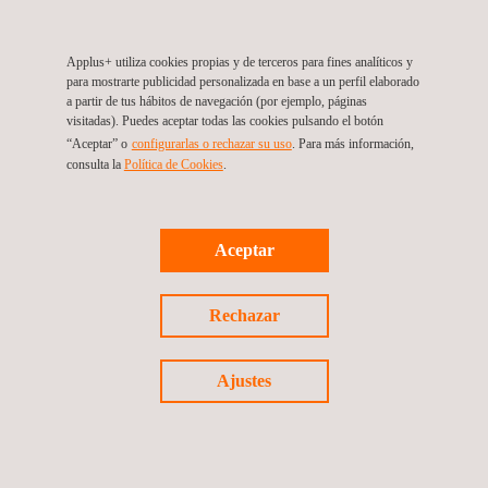
Applus+ utiliza cookies propias y de terceros para fines analíticos y
para mostrarte publicidad personalizada en base a un perfil elaborado
a partir de tus hábitos de navegación (por ejemplo, páginas
visitadas). Puedes aceptar todas las cookies pulsando el botón
“Aceptar” o
configurarlas o rechazar su uso
. Para más información,
consulta la
Política de Cookies
.
Aceptar
04/06/2025
Rechazar
Applus+ lidera el debate sobre el papel crítico del
almacenamiento en el sistema eléctrico
Ajustes