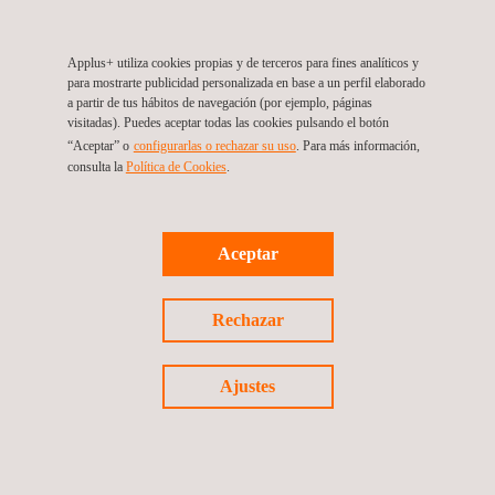
Applus+ utiliza cookies propias y de terceros para fines analíticos y
para mostrarte publicidad personalizada en base a un perfil elaborado
a partir de tus hábitos de navegación (por ejemplo, páginas
visitadas). Puedes aceptar todas las cookies pulsando el botón
“Aceptar” o
configurarlas o rechazar su uso
. Para más información,
consulta la
Política de Cookies
.
Aceptar
03/12/2024
Rechazar
Día Internacional de las Personas con Discapacidad:
Yésica Míguez encuentra compañeros y estabilidad
Ajustes
en Applus+