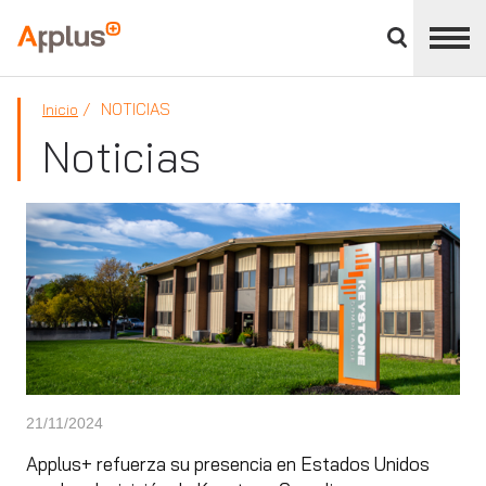
Cerrar
panel
Applus+
de
división
NOTICIAS
Inicio
Noticias
21/11/2024
Applus+ refuerza su presencia en Estados Unidos