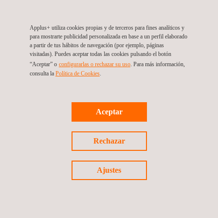
Applus+ utiliza cookies propias y de terceros para fines analíticos y
para mostrarte publicidad personalizada en base a un perfil elaborado
a partir de tus hábitos de navegación (por ejemplo, páginas
visitadas). Puedes aceptar todas las cookies pulsando el botón
“Aceptar” o
configurarlas o rechazar su uso
. Para más información,
consulta la
Política de Cookies
.
Aceptar
05/09/2024
Rechazar
Applus+ es reconocida en la clasificación 2024 de las
Empresas Más Sostenibles del Mundo de TIME y
Ajustes
Statista