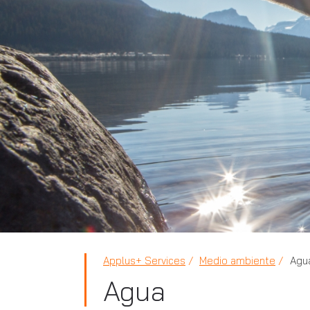
Applus+ Services
Medio ambiente
Agu
Agua