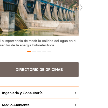
La importancia de medir la calidad del agua en el
La importancia de 
sector de la energía hidroeléctrica
sector de la energ
DIRECTORIO DE OFICINAS
Ingeniería y Consultoría
Consultoría en sostenibilidad | Servicios
Medio Ambiente
ESG