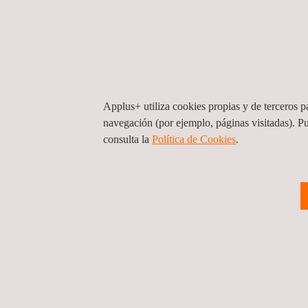
SERVICIOS
Applus+ utiliza cookies propias y de terceros pa
navegación (por ejemplo, páginas visitadas). P
consulta la
Política de Cookies
.
Análisis de impacto ambiental
An
(