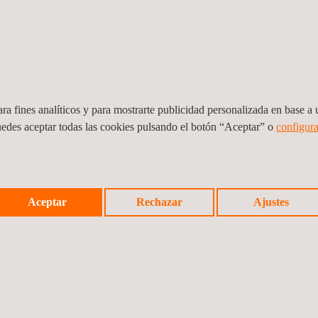
ra fines analíticos y para mostrarte publicidad personalizada en base a u
uedes aceptar todas las cookies pulsando el botón “Aceptar” o
configura
álisis del ciclo de vida
Consultoría en Economía
ACV)
Circular
Aceptar
Rechazar
Ajustes