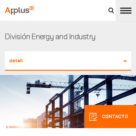
Cerrar
panel
Applus+
de
división
División Energy and Industry
detail
CONTACTO