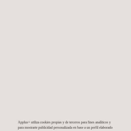
Supervisión de la construcción - Edificios
Análisis del ciclo de vida (ACV)
Auditorías de seguridad, salud y medio
ambiente
Coordinación de seguridad y salud
Ensayos y caracterización de materiales
Applus+ utiliza cookies propias y de terceros para fines analíticos y
para mostrarte publicidad personalizada en base a un perfil elaborado