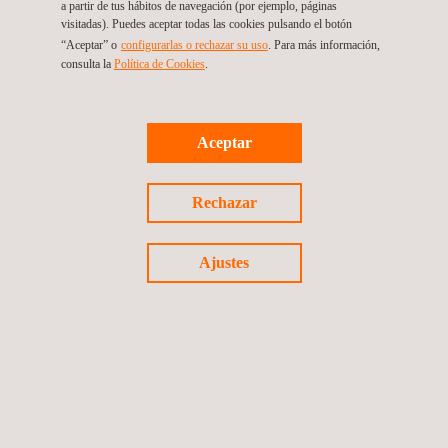
a partir de tus hábitos de navegación (por ejemplo, páginas
visitadas). Puedes aceptar todas las cookies pulsando el botón
“Aceptar” o
configurarlas o rechazar su uso
. Para más información,
Evaluación de Huella de Carbono
consulta la
Política de Cookies
.
Aceptar
HSEIA - Evaluación
Rechazar
Ajustes
Gestión de la integridad estructural
Ingeniería Geotécnica