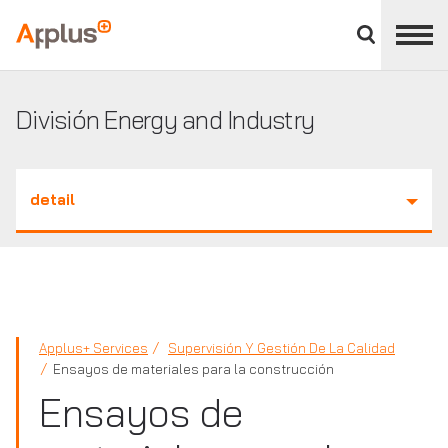
Cerrar
panel
Applus+
de
división
División Energy and Industry
detail
Applus+ Services
Supervisión Y Gestión De La Calidad
Ensayos de materiales para la construcción
Ensayos de