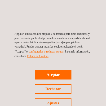
ingeniería y arquitectos.
Aseguramos la correcta realización de obras de construcción
mediante ensayos de calidad de los materiales utilizados en el
proceso de construcción, así como durante la fase de
funcionamiento del activo, si así se requiere.
Applus+ utiliza cookies propias y de terceros para fines analíticos y
El control de calidad debe comenzar al inicio de las obras de
para mostrarte publicidad personalizada en base a un perfil elaborado
a partir de tus hábitos de navegación (por ejemplo, páginas
construcción a fin de identificar y cumplir todos los requisitos
visitadas). Puedes aceptar todas las cookies pulsando el botón
técnicos y contractuales del proyecto.
“Aceptar” o
configurarlas o rechazar su uso
. Para más información,
consulta la
Política de Cookies
.
Aceptar
Rechazar
VENTAJAS Y BENEFICIOS
Ajustes